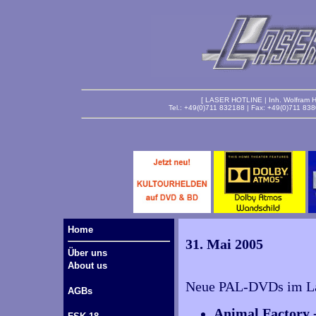
[ LASER HOTLINE | Inh. Wolfram Ha
Tel.: +49(0)711 832188 | Fax: +49(0)711 83
Home
31. Mai 2005
Über uns
About us
Neue PAL-DVDs im Lag
AGBs
Animal Factory -