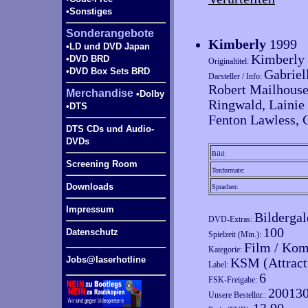
•Sonstiges
Sonderangebote
Kimberly
1999
•LD und DVD Japan
Kimberly
•DVD BRD
Originaltitel:
•DVD Box Sets BRD
Gabriel
Darsteller / Info:
Robert Mailhouse
Merchandise
•Dolby
Ringwald, Lainie
•DTS
Fenton Lawless, 
DTS CDs und Audio-
DVDs
Bild:
Screening Room
Tonformate:
Downloads
Sprachen:
Impressum
Bildergal
DVD-Extras:
100
Datenschutz
Spielzeit (Min.):
Film / Kom
Kategorie:
Jobs@laserhotline
KSM (Attract
Label:
6
FSK-Freigabe:
20013
Unsere Bestellnr.: