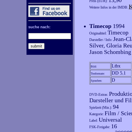
13,90
Preis (EUR):
K
Weitere Infos in der IMDB:
Timecop
1994
suche nach:
Timecop
Originaltitel:
Jean-C
Darsteller / Info:
Silver, Gloria Re
Jason Schombing 
Ltbx
Bild:
DD 5.1
Tonformate:
D
Sprachen:
Produkti
DVD-Extras:
Darsteller und Fi
94
Spielzeit (Min.):
Film / Scie
Kategorie:
Universal
Label:
16
FSK-Freigabe: