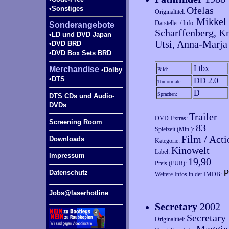
•Sonstiges
Ofelas
Originaltitel:
Mikkel 
Darsteller / Info:
Sonderangebote
Scharffenberg, Kn
•LD und DVD Japan
Utsi, Anna-Marja 
•DVD BRD
•DVD Box Sets BRD
Ltbx
Merchandise
•Dolby
Bild:
•DTS
DD 2.0
Tonformate:
D
Sprachen:
DTS CDs und Audio-
DVDs
Trailer
DVD-Extras:
Screening Room
83
Spielzeit (Min.):
Film / Acti
Downloads
Kategorie:
Kinowelt
Label:
Impressum
19,90
Preis (EUR):
P
Datenschutz
Weitere Infos in der IMDB:
Jobs@laserhotline
Secretary
2002
Secretary
Originaltitel: