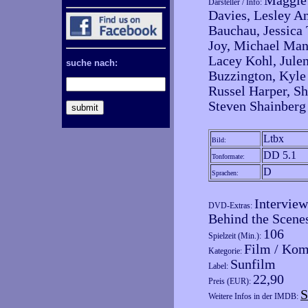
Maggie 
Darsteller / Info:
Davies, Lesley A
Bauchau, Jessica
Joy, Michael Mant
Lacey Kohl, Jule
suche nach:
Buzzington, Kyle
Russel Harper, Sh
Steven Shainberg
Ltbx
Bild:
DD 5.1
Tonformate:
D
Sprachen:
Interview
DVD-Extras:
Behind the Scene
106
Spielzeit (Min.):
Film / Ko
Kategorie:
Sunfilm
Label:
22,90
Preis (EUR):
S
Weitere Infos in der IMDB: