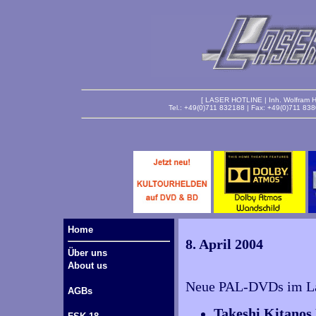
[ LASER HOTLINE | Inh. Wolfram Ha
Tel.: +49(0)711 832188 | Fax: +49(0)711 83
Home
8. April 2004
Über uns
About us
Neue PAL-DVDs im Lag
AGBs
Takeshi Kitanos