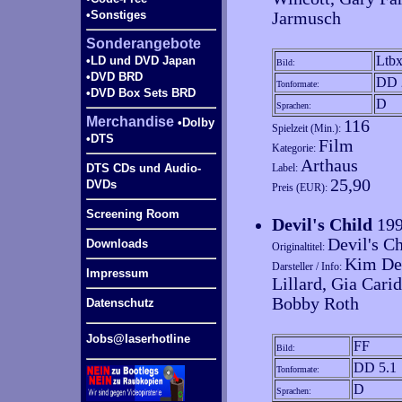
•Sonstiges
Jarmusch
Sonderangebote
Ltb
•LD und DVD Japan
Bild:
•DVD BRD
DD 
Tonformate:
•DVD Box Sets BRD
D
Sprachen:
Merchandise
•Dolby
116
Spielzeit (Min.):
•DTS
Film
Kategorie:
Arthaus
DTS CDs und Audio-
Label:
25,90
DVDs
Preis (EUR):
Screening Room
Devil's Child
19
Devil's Ch
Downloads
Originaltitel:
Kim Del
Darsteller / Info:
Impressum
Lillard, Gia Carid
Bobby Roth
Datenschutz
Jobs@laserhotline
FF
Bild:
DD 5.1
Tonformate:
D
Sprachen: