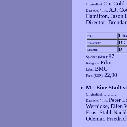
Out Cold
Originaltitel:
A.J. Co
Darsteller / Info:
Hamilton, Jason 
Director: Brenda
Ltb
Bild:
DD 
Tonformate:
D
Sprachen:
87
Spielzeit (Min.):
Film
Kategorie:
BMG
Label:
22,90
Preis (EUR):
M - Eine Stadt 
..........
Originaltitel:
Peter L
Darsteller / Info:
Wernicke, Ellen 
Ernst Stahl-Nach
Odemar, Friedrich