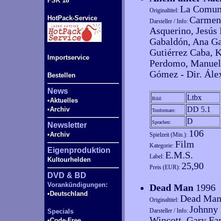
FSK 18
La Comun
Originaltitel:
HotPack-Service
Carmen
Darsteller / Info:
Asquerino, Jesús
Gabaldón, Ana Ga
Gutiérrez Caba, K
Importservice
Perdomo, Manuel 
Gómez - Dir. Álex
Bestellen
News
Ltbx
Bild:
•Aktuelles
DD 5.1
•Archiv
Tonformate:
D
Sprachen:
Newsletter
106
•Archiv
Spielzeit (Min.):
Film
Kategorie:
Eigenproduktion
E.M.S.
Label:
Kultourhelden
25,90
Preis (EUR):
DVD & BD
Vorankündigungen:
Dead Man
1996
•Deutschland
Dead Ma
Originaltitel:
Johnny 
Darsteller / Info:
Specials
Wincott, Gary Far
•Code-
Free