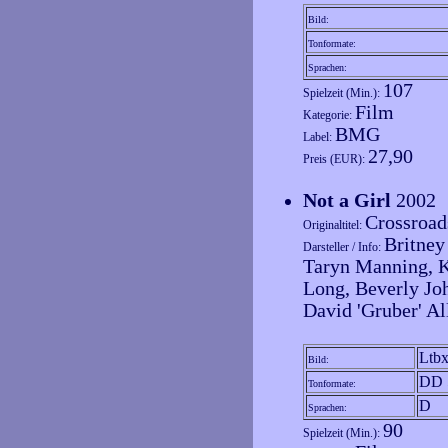
Bild:
Tonformate:
Sprachen:
107
Spielzeit (Min.):
Film
Kategorie:
BMG
Label:
27,90
Preis (EUR):
Not a Girl
2002
Crossroad
Originaltitel:
Britney
Darsteller / Info:
Taryn Manning, K
Long, Beverly Jo
David 'Gruber' Al
Ltb
Bild:
DD 
Tonformate:
D
Sprachen:
90
Spielzeit (Min.):