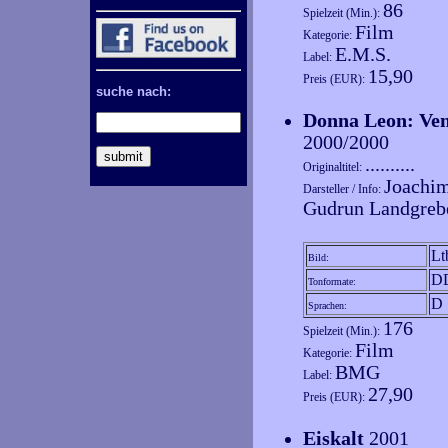
86
Spielzeit (Min.):
Film
Kategorie:
E.M.S.
Label:
15,90
Preis (EUR):
suche nach:
Donna Leon: Ven
2000/2000
..........
Originaltitel:
Joachim
Darsteller / Info:
Gudrun Landgrebe 
Lt
Bild:
DD
Tonformate:
D
Sprachen:
176
Spielzeit (Min.):
Film
Kategorie:
BMG
Label:
27,90
Preis (EUR):
Eiskalt
2001