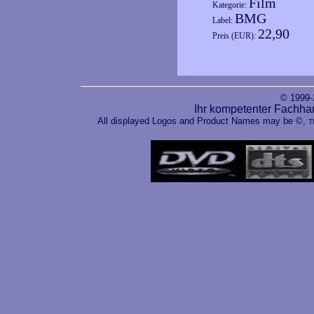
Film
Kategorie:
BMG
Label:
22,90
Preis (EUR):
© 1999
Ihr kompetenter Fachha
All displayed Logos and Product Names may be ©,
T