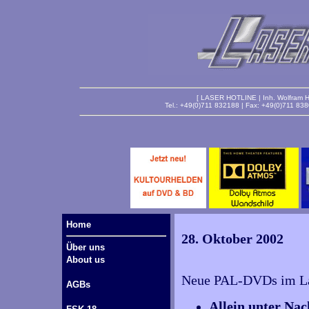
[ LASER HOTLINE | Inh. Wolfram Ha
Tel.: +49(0)711 832188 | Fax: +49(0)711 83
Home
28. Oktober 2002
Über uns
About us
Neue PAL-DVDs im Lag
AGBs
Allein unter Na