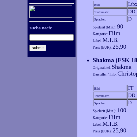
Ltb
Bild:
DD 
Tonformate:
D
Sprachen:
90
Spielzeit (Min.):
suche nach:
Film
Kategorie:
M.I.B.
Label:
25,90
Preis (EUR):
Shakma (FSK 1
Shakma
Originaltitel:
Christo
Darsteller / Info:
FF
Bild:
DD 
Tonformate:
D
Sprachen:
100
Spielzeit (Min.):
Film
Kategorie:
M.I.B.
Label:
25,90
Preis (EUR):