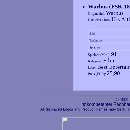
Warbus (FSK 1
Warbus
Originaltitel:
Urs Al
Darsteller / Info:
Bild:
Tonformate:
Sprachen:
91
Spielzeit (Min.):
Film
Kategorie:
Best Enterta
Label:
25,90
Preis (EUR):
© 1999
Ihr kompetenter Fachha
All displayed Logos and Product Names may be ©,
T