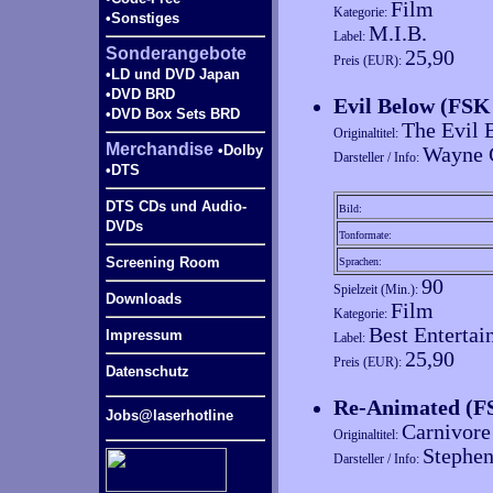
Film
Kategorie:
•Sonstiges
M.I.B.
Label:
Sonderangebote
25,90
Preis (EUR):
•LD und DVD Japan
•DVD BRD
Evil Below (FSK
•DVD Box Sets BRD
The Evil 
Originaltitel:
Merchandise
•Dolby
Wayne 
Darsteller / Info:
•DTS
DTS CDs und Audio-
Bild:
DVDs
Tonformate:
Screening Room
Sprachen:
90
Spielzeit (Min.):
Downloads
Film
Kategorie:
Best Enterta
Impressum
Label:
25,90
Preis (EUR):
Datenschutz
Re-Animated (F
Jobs@laserhotline
Carnivore
Originaltitel:
Stephen
Darsteller / Info: