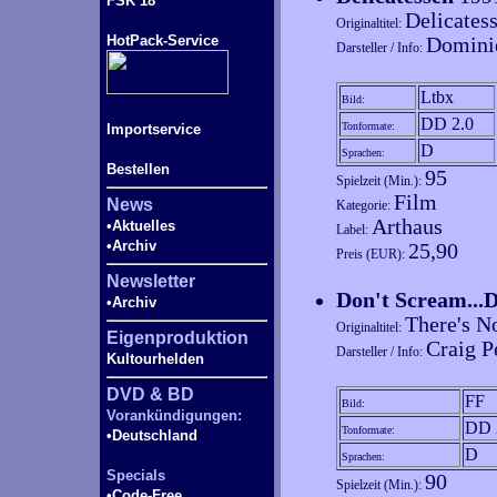
FSK 18
Delicates
Originaltitel:
HotPack-Service
Dominiq
Darsteller / Info:
Ltbx
Bild:
DD 2.0
Tonformate:
Importservice
D
Sprachen:
Bestellen
95
Spielzeit (Min.):
Film
News
Kategorie:
Arthaus
•Aktuelles
Label:
•Archiv
25,90
Preis (EUR):
Newsletter
Don't Scream...
•Archiv
There's N
Originaltitel:
Eigenproduktion
Craig P
Darsteller / Info:
Kultourhelden
DVD & BD
FF
Bild:
Vorankündigungen:
DD 
Tonformate:
•Deutschland
D
Sprachen:
Specials
90
Spielzeit (Min.):
•Code-
Free