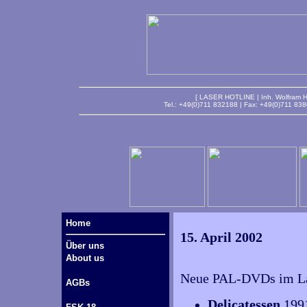
[ LASER HOTLINE | Inh. Wolfram Ha
Tel.: +49(0)711 832188 | Fax: +49(0)711 83
Home
15. April 2002
Über uns
About us
Neue PAL-DVDs im Lag
AGBs
Delicatessen
199